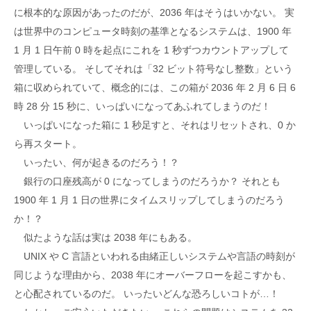
に根本的な原因があったのだが、2036 年はそうはいかない。 実
は世界中のコンピュータ時刻の基準となるシステムは、1900 年
1 月 1 日午前 0 時を起点にこれを 1 秒ずつカウントアップして
管理している。 そしてそれは「32 ビット符号なし整数」という
箱に収められていて、概念的には、この箱が 2036 年 2 月 6 日 6
時 28 分 15 秒に、いっぱいになってあふれてしまうのだ！
いっぱいになった箱に 1 秒足すと、それはリセットされ、0 か
ら再スタート。
いったい、何が起きるのだろう！？
銀行の口座残高が 0 になってしまうのだろうか？ それとも
1900 年 1 月 1 日の世界にタイムスリップしてしまうのだろう
か！？
似たような話は実は 2038 年にもある。
UNIX や C 言語といわれる由緒正しいシステムや言語の時刻が
同じような理由から、2038 年にオーバーフローを起こすかも、
と心配されているのだ。 いったいどんな恐ろしいコトが…！