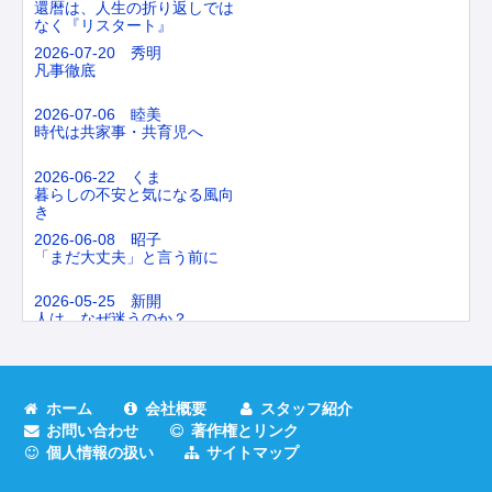
還暦は、人生の折り返しでは
なく『リスタート』
2026-07-20 秀明
凡事徹底
2026-07-06 睦美
時代は共家事・共育児へ
2026-06-22 くま
暮らしの不安と気になる風向
き
2026-06-08 昭子
「まだ大丈夫」と言う前に
2026-05-25 新開
人は、なぜ迷うのか？
2026-05-11 林田
台所からできるセルフケア
ホーム
会社概要
スタッフ紹介
2026-04-27 白水
お問い合わせ
著作権とリンク
雑に計画する
個人情報の扱い
サイトマップ
2026-04-13 森本