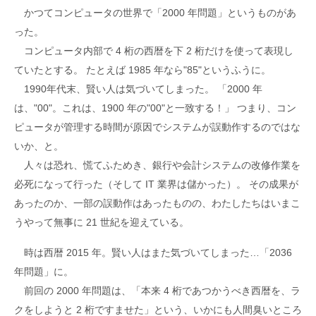
かつてコンピュータの世界で「2000 年問題」というものがあ
った。
コンピュータ内部で 4 桁の西暦を下 2 桁だけを使って表現し
ていたとする。 たとえば 1985 年なら"85"というふうに。
1990年代末、賢い人は気づいてしまった。 「2000 年
は、"00"。これは、1900 年の"00"と一致する！」 つまり、コン
ピュータが管理する時間が原因でシステムが誤動作するのではな
いか、と。
人々は恐れ、慌てふためき、銀行や会計システムの改修作業を
必死になって行った（そして IT 業界は儲かった）。 その成果が
あったのか、一部の誤動作はあったものの、わたしたちはいまこ
うやって無事に 21 世紀を迎えている。
時は西暦 2015 年。賢い人はまた気づいてしまった…「2036
年問題」に。
前回の 2000 年問題は、「本来 4 桁であつかうべき西暦を、ラ
クをしようと 2 桁ですませた」という、いかにも人間臭いところ