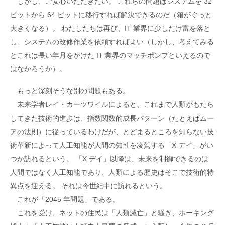
しかし、ご安心いただきたい。 これらの問題はシステムを 32
ビットから 64 ビットに移行すれば解決できるのだ（箱がぐっと
大きくなる）。 わたしたちは再び、IT 業界に少しだけ富を落と
し、システムの改修作業を依頼すればよい（しかし、考えてみる
とこれは長い年月をかけた IT 業界のマッチポンプといえるので
はなかろうか）。
もっと深刻そうな別の問題もある。
未来学者レイ・カーツワイルによると、これまで人類がもたら
してきた技術的進歩は、指数関数的成長パターン（たとえばムー
アの法則）に従っているわけだが、とどまるところを知らない技
術革新によって人工知能が人間の知性を凌駕する「X デイ」がい
つか訪れるという。 「X デイ」以降は、未来を制御できるのは
人間ではなく人工知能であり、人類による歴史はそこで技術的特
異点を迎える。 それは今世紀中に訪れるという。
これが「2045 年問題」である。
これを受け、ネットの住民は「人類滅亡」と騒ぎ、ホーキング