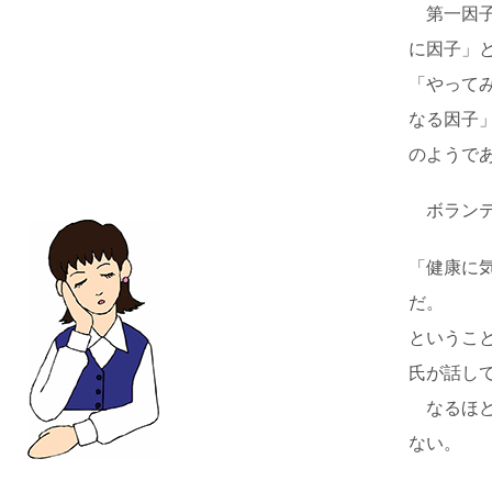
第一因子
に因子」
「やって
なる因子
のようで
ボランテ
「健康に
だ。
というこ
氏が話し
なるほど
ない。