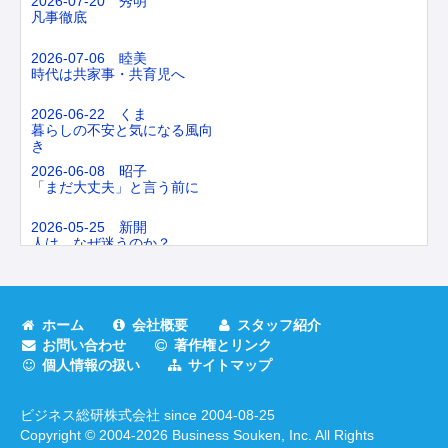
2026-07-20 秀明
凡事徹底
2026-07-06 睦美
時代は共家事・共育児へ
2026-06-22 くま
暮らしの不安と気になる風向
き
2026-06-08 昭子
「まだ大丈夫」と言う前に
2026-05-25 新開
人は、なぜ迷うのか？
2026-05-11 林田
台所からできるセルフケア
ホーム
会社概要
スタッフ紹介
2026-04-27 白水
お問い合わせ
著作権とリンク
雑に計画する
個人情報の扱い
サイトマップ
2026-04-13 森本
博多どんたく
ビジネス総研株式会社 since 2004-08-25
Copyright © 2004-
2026
Business Souken, Inc. All Rights