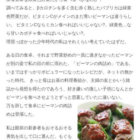
調べてみると、βカロチンを多く含む赤く熟したパプリカは緑黄
色野菜だが、ビタミンCがメインのまだ青いピーマンは違うらし
い。 ビタミンCならミカン食べればいいじゃない?、緑黄色…な
ら甘いカボチャ食べればいいじゃない?。
理屈っぽかった少年時代の私はそれくらい考えていたはずだ。
ある日の食卓、それまで野菜炒めの一員に過ぎなかったピーマン
が別の姿で私の目の前に現れた。「ピーマンの肉詰め」である。
いまではすっかりポピュラーになったレシピだが、ネットの無か
った時代。 きっと母はお昼の料理番組か、主婦の友とかいう雑
誌から発想を得たのであろう、好き嫌いの激しい子供になんとか
ピーマンを食べさせようとずっと思案していたに違いない。
万を辞して食卓にピーマンの肉詰
めは登場した。
私は眼前の新参者をおそるおそる
勇気を出して口に運んだ。もぐも