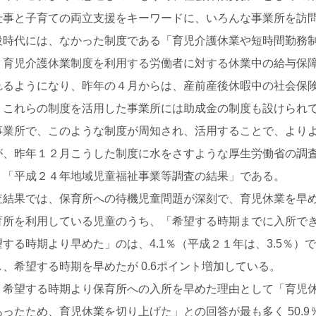
事と子育ての両立支援をキーワードに、いろんな事業所を訪問
時代には、なかった制度である「育児介護休業や短時間勤務制
育児介護休業制度を利用する労働者に対する休業中の給与保障
れるようになり、昨年の４月からは、産前産後休暇中の社会保
これらの制度を活用した事業所には助成金の制度も設けられ
業所で、このような制度が周知され、活用することで、よりよ
、昨年１２月こうした制度に水をさすような厚生労働省の調査
「平成２４年地域児童福祉事業等調査の結果」である。
結果では、保育所への待機児童問題が深刻で、育児休業を早め
を利用している児童のうち、「希望する時期までに入所できた」
する時期より早めた」のは、4.1％（平成２１年は、3.5％）
、希望する時期を早めたが 0.6ポイント増加している。
希望する時期より保育所への入所を早めた理由として「育児休
ったため、育児休業を切り上げた」との回答が最も多く 50.9％