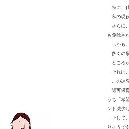
特に、仕
私の現役
さらに、
も免除さ
しかも、
多くの事
ところが
それは、
この調査
認可保育所
うち「希望
ント減少し
そして、
りそうであ