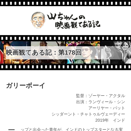
第195回
ムヒカ 世界でいちばん貧し
い大統領から日本人へ
第194回
トップガン マーヴェリック
第193回
はりぼて
映画観てある記：第178回
第192回
カメジロー不屈の生涯
第191回
アンビュランス
ガリーボーイ
第190回
監督：ゾーヤー・アクタル
約束のネバーランド
出演：ランヴィール・シン
アーリヤー・バット
第189回
ウエスト・サイド・ストーリ
シッダーント・チャトゥルヴェーディー
ー
2019年 インド
第188回
マトリックス レザレクショ