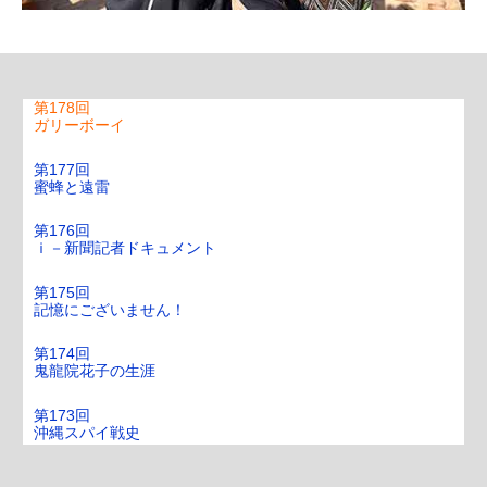
エリン・ブロコビッチ
第179回
いのちの停車場
第178回
ガリーボーイ
第177回
蜜蜂と遠雷
第176回
ｉ－新聞記者ドキュメント
第175回
記憶にございません！
第174回
鬼龍院花子の生涯
第173回
沖縄スパイ戦史
第172回