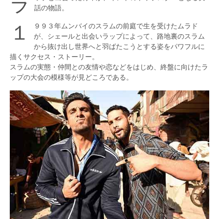
ラップと出会った青年が、インドのトップスターとなる実
ンズ
話の物語。
第187回
１９９３年ムンバイのスラムの前庭で生を受けたムラド
リスペクト
が、シェールと出会いラップによって、路地裏のスラム
第186回
から抜け出し世界へと羽ばたこうとする姿をパワフルに
007／ノー・タイム・トゥ・
描くサクセス・ストーリー。
ダイ
スラムの実態・仲間との友情や恋などをはじめ、終盤に向けたラ
第185回
ップの大会の模様等が見どころである。
ワイルド・スピード ジェッ
トブレイク
第184回
キネマの神様
第183回
孤狼の血 LEVEL2
第182回
アオラレ
第181回
マッスル 踊る稲妻
第180回