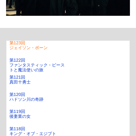
第125回
四十二番街
第124回
めし
第123回
ジェイソン・ボーン
第122回
ファンタスティック・ビース
トと魔法使いの旅
第121回
真田十勇士
第120回
ハドソン川の奇跡
第119回
後妻業の女
第118回
キング・オブ・エジプト