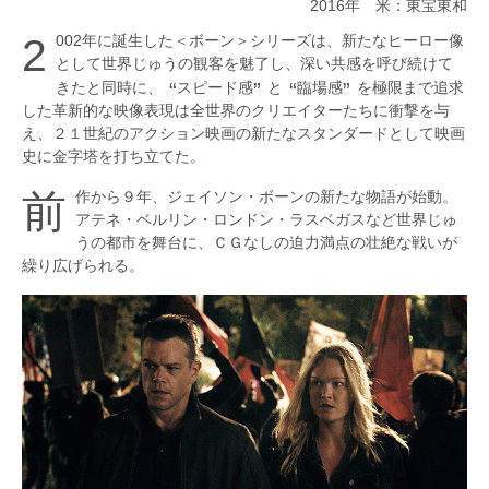
2016年 米：東宝東和
第133回
2002年に誕生した＜ボーン＞シリーズは、新たなヒーロー像
追憶
として世界じゅうの観客を魅了し、深い共感を呼び続けて
第132回
きたと同時に、
スピード感
と
臨場感
を極限まで追求
夜の片鱗
した革新的な映像表現は全世界のクリエイターたちに衝撃を与
え、２１世紀のアクション映画の新たなスタンダードとして映画
第131回
史に金字塔を打ち立てた。
集金旅行
前作から９年、ジェイソン・ボーンの新たな物語が始動。
第130回
アテネ・ベルリン・ロンドン・ラスベガスなど世界じゅ
グレートウォール
うの都市を舞台に、ＣＧなしの迫力満点の壮絶な戦いが
繰り広げられる。
第129回
母 小林多喜二の母の物語
第128回
見知らぬ国で
第127回
スノーデン
第126回
間諜Ｘ２７