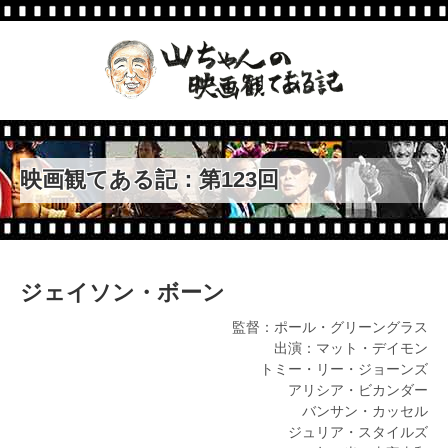
第141回
グレイテスト・ショーマン
第140回
暖簾
第139回
アトミック・ブロンド
映画観てある記：第123回
第138回
僕のワンダフル・ライフ
第137回
神々の深き欲望
ジェイソン・ボーン
第136回
スパイダーマン：ホームカミ
監督：ポール・グリーングラス
ング
出演：マット・デイモン
第135回
トミー・リー・ジョーンズ
ザ・マミー 呪われた砂漠の
アリシア・ビカンダー
王女
バンサン・カッセル
第134回
家族はつらいよ2
ジュリア・スタイルズ