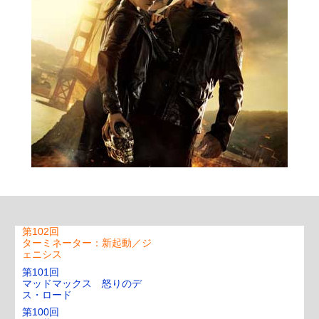
007 スペクター
第107回
トランスポーター イグニショ
ン
第106回
駆込み女と駆出し男
第105回
アントマン
第104回
ミッション：インポッシブ
ル ローグ・ネイション
第103回
男はつらいよ
第102回
ターミネーター：新起動／ジ
ェニシス
第101回
マッドマックス 怒りのデ
ス・ロード
第100回