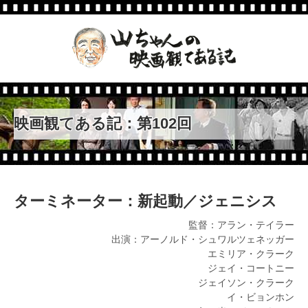
第123回
ジェイソン・ボーン
第122回
ファンタスティック・ビース
トと魔法使いの旅
第121回
真田十勇士
映画観てある記：第102回
第120回
ハドソン川の奇跡
第119回
後妻業の女
ターミネーター：新起動／ジェニシス
第118回
監督：アラン・テイラー
キング・オブ・エジプト
出演：アーノルド・シュワルツェネッガー
エミリア・クラーク
第117回
ヴィヨンの妻 桜桃とタンポ
ジェイ・コートニー
ポ
ジェイソン・クラーク
第116回
イ・ビョンホン
海と毒薬