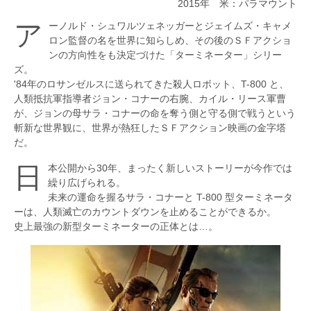
2015年 米：パラマウント
アーノルド・シュワルツェネッガーとジェイムズ・キャメ
第115回
無人の野
ロン監督の名を世界に知らしめ、その後のＳＦアクショ
ンの方向性をも決定づけた「ターミネーター」シリー
第114回
ズ。
家族はつらいよ
'84年のロサンゼルスに送られてきた殺人ロボット、T-800 と、
人類抵抗軍指導者ジョン・コナーの右腕、カイル・リース軍曹
第113回
が、ジョンの母サラ・コナーの命を奪う側と守る側で戦うという
海街diary
斬新な世界観に、世界が熱狂したＳＦアクション映画の金字塔
だ。
第112回
最愛の子
日本公開から30年、まったく新しいストーリーが今作では
繰り広げられる。
第111回
ブラック・スキャンダル
未来の運命を握るサラ・コナーと T-800 型ターミネータ
ーは、人類滅亡のカウントダウンを止めることができるか。
第110回
史上最強の新型ターミネーターの正体とは…。
ザ・ウォーク
第109回
クリード チャンプを継ぐ男
第108回