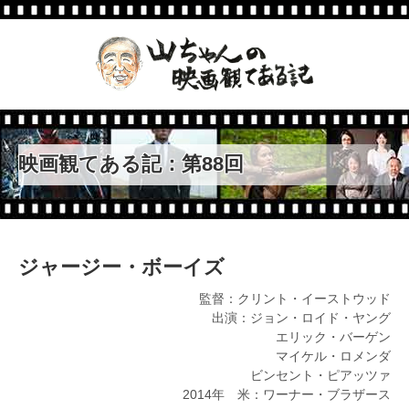
第108回
007 スペクター
第107回
トランスポーター イグニショ
ン
第106回
駆込み女と駆出し男
映画観てある記：第88回
第105回
アントマン
第104回
ミッション：インポッシブ
ル ローグ・ネイション
ジャージー・ボーイズ
第103回
男はつらいよ
監督：クリント・イーストウッド
出演：ジョン・ロイド・ヤング
第102回
エリック・バーゲン
ターミネーター：新起動／ジ
マイケル・ロメンダ
ェニシス
ビンセント・ピアッツァ
第101回
2014年 米：ワーナー・ブラザース
マッドマックス 怒りのデ