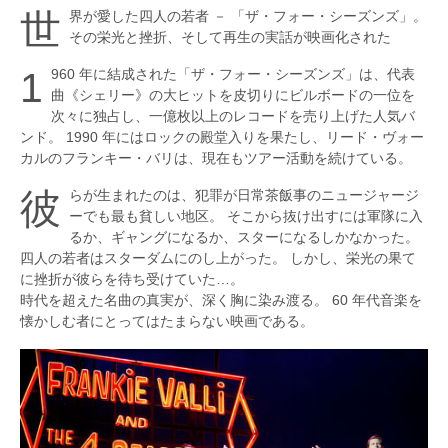
ス・ロード
世界が愛した四人の若者 － 「ザ・フォー・シーズンズ」。
第100回
その栄光と挫折、そして再生の実話が映画化された
母と暮せば
1960 年に結成された「ザ・フォー・シーズンズ」は、代表
第99回
曲
シェリー
の大ヒットを皮切りにビルボードの一位を
ラン・オールナイト
次々に独占し、一億枚以上のレコードを売り上げた人気バ
ンド。 1990 年にはロックの殿堂入りを果たし、リード・ヴォー
第98回
カルのフランキー・バリは、現在もツアー活動を続けている。
フォーカス
彼らが生まれたのは、犯罪が日常茶飯事のニュージャージ
第97回
シバジ
ーでも最も貧しい地区。 そこから抜け出すには軍隊に入
るか、ギャングになるか、スターになるしかなかった。
第96回
四人の若者はスターダムにのし上がった。 しかし、栄光の果て
唐山大地震
に挫折が彼らを待ち受けていた…。
時代を超えた名曲の真実が、深く胸に染み渡る。 60 年代音楽を
第95回
懐かしむ者にとってはたまらない映画である。
アメリカン・スナイパー
第94回
百円の恋
第93回
エクソダス：神と王