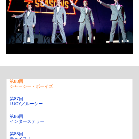
第92回
96時間 レクイエム
第91回
バンクーバーの朝日
第90回
網走番外地／悪への挑戦
第89回
フライト・ゲーム
第88回
ジャージー・ボーイズ
第87回
LUCY／ルーシー
第86回
インターステラー
第85回
チェイス！